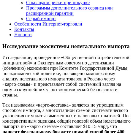
Сокращаем риски при покупке
Программы дополнительного сервиса или
расширенной гарантии
Серый импорт
Особенности Интернет-торговли
Контакты
Новости
Исследование
экосистемы
нелегального
импорта
Исследование, проведенное «Общественной потребительской
инициативой» и Экспертным советом по детенизации
(обелению) экономики при Комитете Государственной Думы
по экономической политике, посвящено комплексному
анализу нелегального импорта товаров в Россию через
«карго-схемы» и представляет собой системный взгляд на
одну из крупнейших угроз экономической безопасности
страны.
Так называемая «карго-доставка» является не упрощенным
способом импорта, а многоэтапной схемой систематического
уклонения от уплаты таможенных и налоговых платежей. По
консервативным оценкам, общий годовой объем нелегального
импорта по «карго-схемам» составляет $10-15 млрд, что
наносит федеральному бюджету прямой ущерб более 400